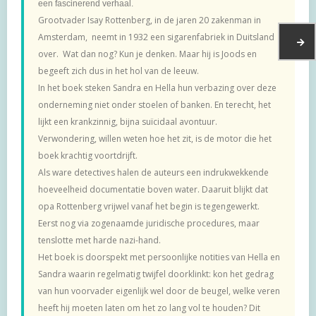
een fascinerend verhaal.
Grootvader Isay Rottenberg, in de jaren 20 zakenman in
Amsterdam, neemt in 1932 een sigarenfabriek in Duitsland
over. Wat dan nog? Kun je denken. Maar hij is Joods en
begeeft zich dus in het hol van de leeuw.
In het boek steken Sandra en Hella hun verbazing over deze
onderneming niet onder stoelen of banken. En terecht, het
lijkt een krankzinnig, bijna suïcidaal avontuur.
Verwondering, willen weten hoe het zit, is de motor die het
boek krachtig voortdrijft.
Als ware detectives halen de auteurs een indrukwekkende
hoeveelheid documentatie boven water. Daaruit blijkt dat
opa Rottenberg vrijwel vanaf het begin is tegengewerkt.
Eerst nog via zogenaamde juridische procedures, maar
tenslotte met harde nazi-hand.
Het boek is doorspekt met persoonlijke notities van Hella en
Sandra waarin regelmatig twijfel doorklinkt: kon het gedrag
van hun voorvader eigenlijk wel door de beugel, welke veren
heeft hij moeten laten om het zo lang vol te houden? Dit