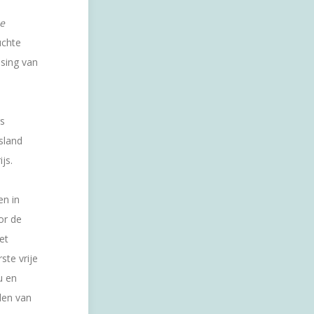
de
uchte
ssing van
rs
sland
js.
en in
or de
et
te vrije
u en
len van