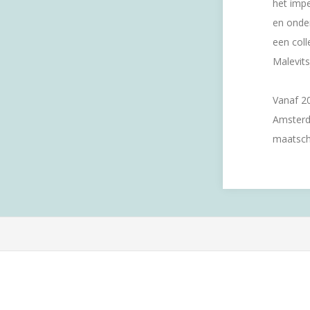
het imp
en onder
een coll
Malevits
Vanaf 20
Amsterd
maatscha