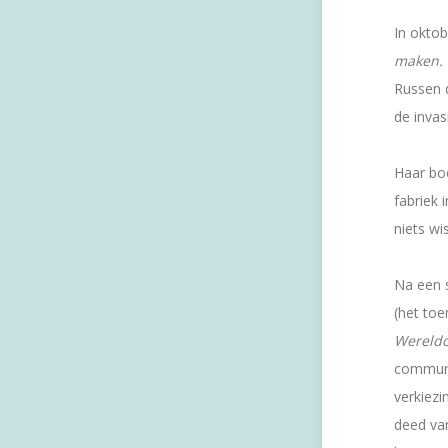
In okto
maken.
Russen d
de invas
Haar b
fabriek 
niets wi
Na een 
(het toe
Wereld
communi
verkiez
deed van