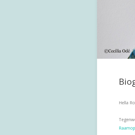
Biog
Hella Ro
Tegenwoo
RaamopR