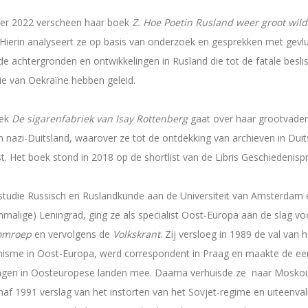
ber 2022 verscheen haar boek
Z. Hoe Poetin Rusland weer groot wil
Hierin analyseert ze op basis van onderzoek en gesprekken met gevl
e achtergronden en ontwikkelingen in Rusland die tot de fatale besli
ie van Oekraïne hebben geleid.
oek
De sigarenfabriek van Isay Rottenberg
gaat over haar grootvade
in nazi-Duitsland, waarover ze tot de ontdekking van archieven in Duit
st. Het boek stond in 2018 op de shortlist van de Libris Geschiedenispri
studie Russisch en Ruslandkunde aan de Universiteit van Amsterdam 
nmalige) Leningrad, ging ze als specialist Oost-Europa aan de slag vo
omroep
en vervolgens de
Volkskrant
. Zij versloeg in 1989 de val van h
sme in Oost-Europa, werd correspondent in Praag en maakte de eers
ingen in Oosteuropese landen mee. Daarna verhuisde ze naar Mosko
af 1991 verslag van het instorten van het Sovjet-regime en uiteenval