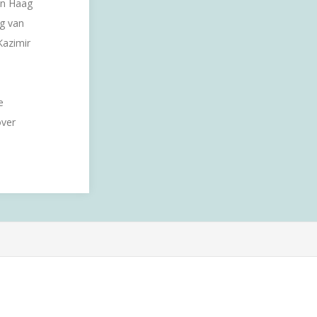
en Haag
ng van
Kazimir
e
over