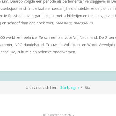
erium. Daarop volgde een periode als parlementair verslaggever in D
zoeksjournalist. In die laatste hoedanigheid ontdekte ze de plunderi
ectie Russische avantgarde kunst met schilderijen en tekeningen van 
j en schreef daar een boek over,
Meesters, marodeurs.
00 werkt ze freelance. Ze schreef o.a. voor Vrij Nederland, De Groen
ammer, NRC-Handelsblad, Trouw. de Volkskrant en Wordt Vervolgd 
ppelijke, culturele en politieke onderwerpen.
U bevindt zich hier:
Startpagina
Bio
Hella Rottenberg 2017