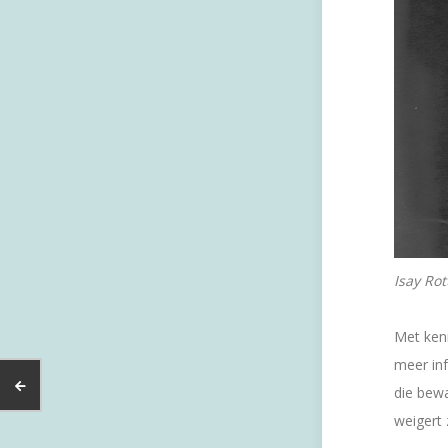
Isay Rot
Met ken
meer inf
die bewa
weigert 