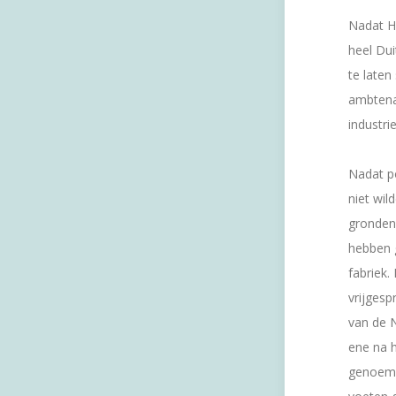
Nadat H
heel Du
te laten
ambtenar
industr
Nadat po
niet wil
gronden
hebben g
fabriek.
vrijges
van de 
ene na 
genoemd