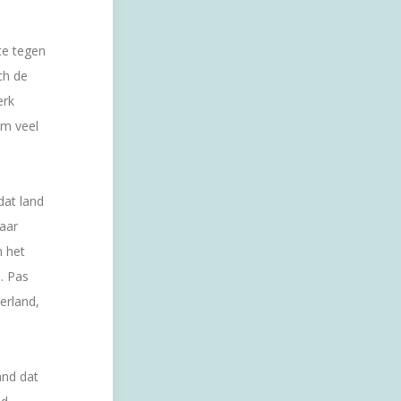
te tegen
ch de
erk
rm veel
dat land
naar
n het
. Pas
erland,
and dat