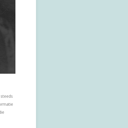
 steeds
ormatie
die