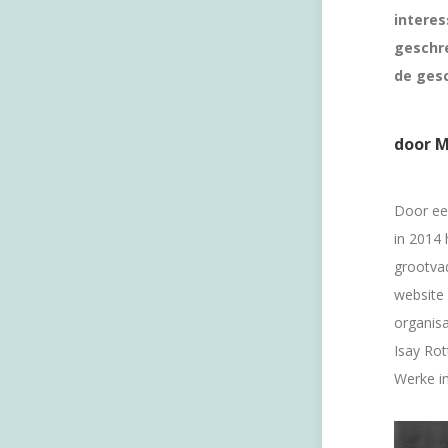
interes
geschre
de gesc
door M
Door een
in 2014 
grootvad
website
organisa
Isay Rot
Werke in