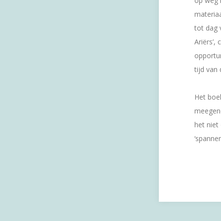
op weg i
materiaa
tot dag 
Ariërs’
opportun
tijd van
Het boek
meegeno
het niet
‘spanne