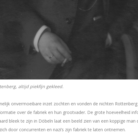
tenberg, altijd piekfijn gekleed.
nelijk onvermoeibare inzet zochten en vonden de nichten Rottenberg
ormatie over de fabriek en hun grootvader. De grote hoeveelheid inf
ard bleek te zijn in Döbeln laat een beeld zien van een koppige man 
zich door concurrenten en nazi’s zijn fabriek te laten ontnemen.