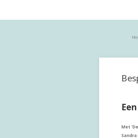
Ho
Bes
Een
Met ‘De
Sandra 