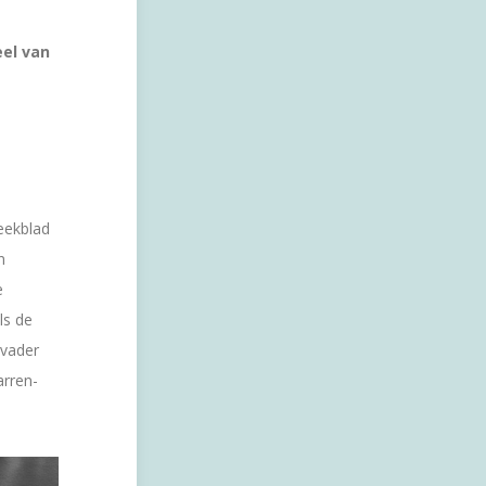
eel van
eekblad
n
e
ls de
tvader
arren-