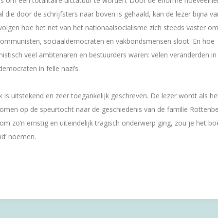
s om een totalitaire dictatuur te worden. Door de enorme hoeveelhe
l die door de schrijfsters naar boven is gehaald, kan de lezer bijna v
volgen hoe het net van het nationaalsocialisme zich steeds vaster om 
, communisten, sociaaldemocraten en vakbondsmensen sloot. En hoe
istisch veel ambtenaren en bestuurders waren: velen veranderden in
 democraten in felle nazi’s.
 is uitstekend en zeer toegankelijk geschreven. De lezer wordt als h
men op de speurtocht naar de geschiedenis van de familie Rottenber
 om zo’n ernstig en uiteindelijk tragisch onderwerp ging, zou je het bo
nd’ noemen.