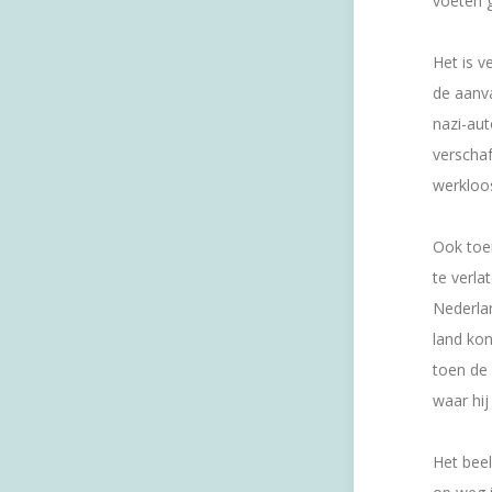
voeten g
Het is v
de aanva
nazi-aut
verschaf
werkloos
Ook toen
te verla
Nederlan
land kon
toen de 
waar hij
Het beel