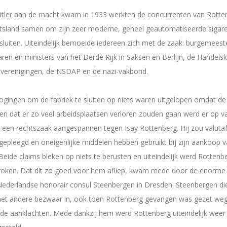
itler aan de macht kwam in 1933 werkten de concurrenten van Rotten
itsland samen om zijn zeer moderne, geheel geautomatiseerde sigare
 sluiten. Uiteindelijk bemoeide iedereen zich met de zaak: burgemeest
en en ministers van het Derde Rijk in Saksen en Berlijn, de Handels
ieverenigingen, de NSDAP en de nazi-vakbond.
gingen om de fabriek te sluiten op niets waren uitgelopen omdat de 
den dat er zo veel arbeidsplaatsen verloren zouden gaan werd er op v
 een rechtszaak aangespannen tegen Isay Rottenberg. Hij zou valuta
epleegd en oneigenlijke middelen hebben gebruikt bij zijn aankoop 
 Beide claims bleken op niets te berusten en uiteindelijk werd Rottenb
proken. Dat dit zo goed voor hem afliep, kwam mede door de enorme 
Nederlandse honorair consul Steenbergen in Dresden. Steenbergen di
het andere bezwaar in, ook toen Rottenberg gevangen was gezet we
e aanklachten. Mede dankzij hem werd Rottenberg uiteindelijk weer 