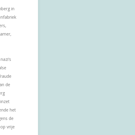
berg in
nfabriek
ers,
kamer,
nazi’s
alse
fraude
van de
erg
inzet
ende het
gens de
op vrije