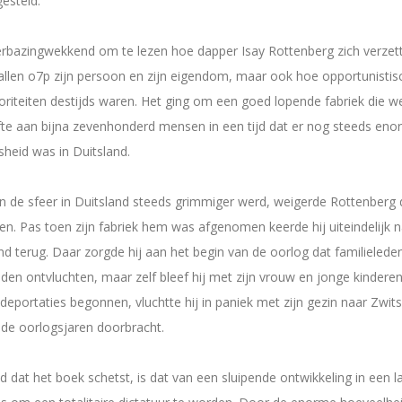
esteld.
erbazingwekkend om te lezen hoe dapper Isay Rottenberg zich verzet
llen o7p zijn persoon en zijn eigendom, maar ook hoe opportunistis
oriteiten destijds waren. Het ging om een goed lopende fabriek die w
te aan bijna zevenhonderd mensen in een tijd dat er nog steeds eno
heid was in Duitsland.
 de sfeer in Duitsland steeds grimmiger werd, weigerde Rottenberg 
ten. Pas toen zijn fabriek hem was afgenomen keerde hij uiteindelijk 
d terug. Daar zorgde hij aan het begin van de oorlog dat familielede
den ontvluchten, maar zelf bleef hij met zijn vrouw en jonge kinderen
deportaties begonnen, vluchtte hij in paniek met zijn gezin naar Zwits
 de oorlogsjaren doorbracht.
d dat het boek schetst, is dat van een sluipende ontwikkeling in een l