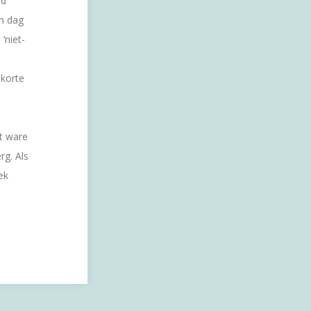
id
an dag
‘niet-
 korte
et ware
g. Als
ek