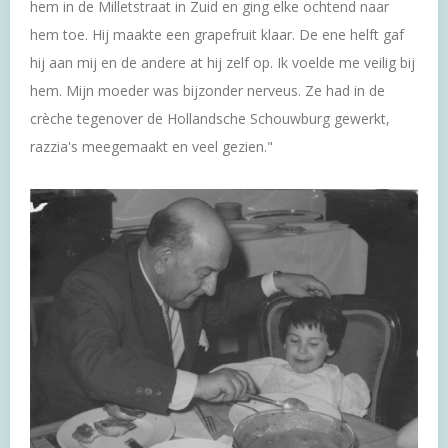
hem in de Milletstraat in Zuid en ging elke ochtend naar
hem toe. Hij maakte een grapefruit klaar. De ene helft gaf
hij aan mij en de andere at hij zelf op. Ik voelde me veilig bij
hem. Mijn moeder was bijzonder nerveus. Ze had in de
crèche tegenover de Hollandsche Schouwburg gewerkt,
razzia's meegemaakt en veel gezien."